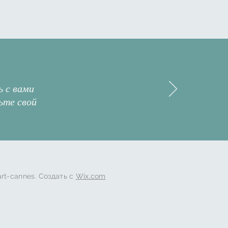
 с вами
ьте свой
art-cannes. Создать с
Wix.com