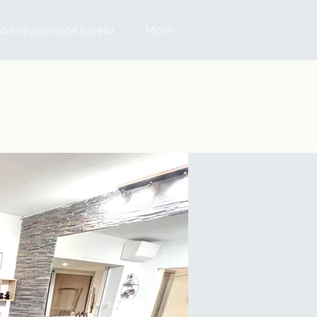
ойте для себя Канны
More