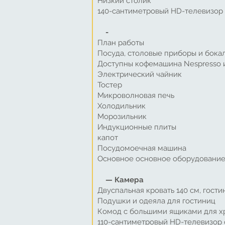
Низкий столик
140-сантиметровый HD-телевизор с
-
План работы
Посуда, столовые приборы и бока
Доступны кофемашина Nespresso и
Электрический чайник
Тостер
Микроволновая печь
Холодильник
Морозильник
Индукционные плиты
капот
Посудомоечная машина
Основное основное оборудовани
— Камера
Двуспальная кровать 140 см, гост
Подушки и одеяла для гостиниц
Комод с большими ящиками для 
110-сантиметровый HD-телевизор с 