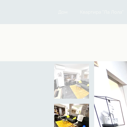
Дом
Квартира "Ла Лола"