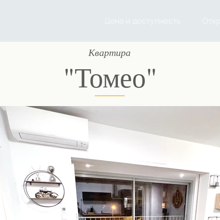
Квартира "Томео"
Цена и доступность
Откр
Квартира
"Томео"